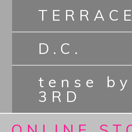
TERRAC
D.C.
tense b
3RD
ONLINE ST