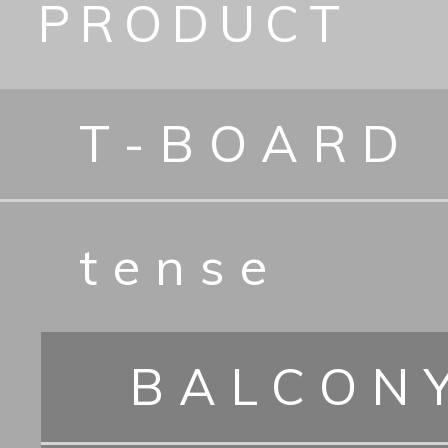
PRODUCT
T-BOARD
tense
BALCON